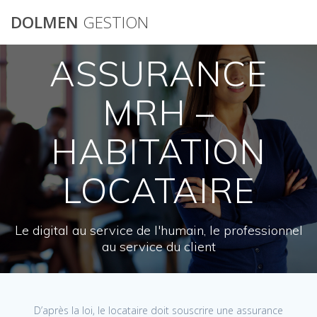
Skip
DOLMEN
GESTION
to
content
ASSURANCE
MRH –
HABITATION
LOCATAIRE
Le digital au service de l'humain, le professionnel
au service du client
D’après la loi, le locataire doit souscrire une assurance